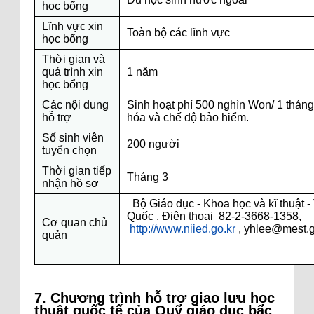
học bổng
Lĩnh vực xin
Toàn bộ các lĩnh vực
học bổng
Thời gian và
quá trình xin
1 năm
học bổng
Các nội dung
Sinh hoạt phí 500 nghìn Won/ 1 tháng
hỗ trợ
hóa và chế độ bảo hiểm.
Số sinh viên
200 người
tuyển chọn
Thời gian tiếp
Tháng 3
nhận hồ sơ
Bộ Giáo dục - Khoa học và kĩ thuật -
Quốc . Điện thoại 82-2-3668-1358,
Cơ quan chủ
http://www.niied.go.kr
, yhlee@mest.g
quản
7. Chương trình hỗ trợ giao lưu học
thuật quốc t
ế
của Quỹ giáo dục bậc