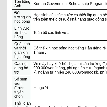
Tên tiếng
Korean Government Scholarship Program f
Anh
Đối
Học sinh của các nước có thiết lập quan h
tượng xin
trên toàn thế giới (Có khả năng giao động s
học bổng
Lĩnh vực
xin học
Toàn bộ các lĩnh vực
bổng
Quá trình
và thời
Có thể xin học bổng học tiếng Hàn riêng rẽ 
gian xin
1 năm .
học bổng
Các nội
Vé máy bay khứ hồi, học phí của trường đại
dung hỗ
900.000won/tháng, phí nghiên cứu (ngành
trợ
kì, ngành tự nhiên 240.000won/học kì), phí
Số sinh
viên
được
~ người
tuyển
chọn
Thời gian