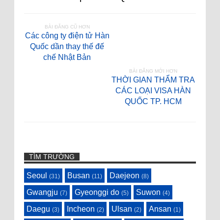
BÀI ĐĂNG CŨ HƠN
Các công ty điện tử Hàn
Quốc dần thay thế đế
chế Nhật Bản
BÀI ĐĂNG MỚI HƠN
THỜI GIAN THẨM TRA
CÁC LOẠI VISA HÀN
QUỐC TP. HCM
TÌM TRƯỜNG
Seoul
Busan
Daejeon
(31)
(11)
(8)
Gwangju
Gyeonggi do
Suwon
(7)
(5)
(4)
Daegu
Incheon
Ulsan
Ansan
(3)
(2)
(2)
(1)