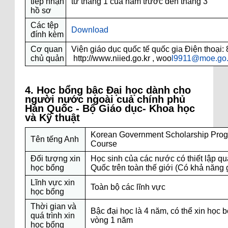
tiếp nhận
từ tháng 1 của năm trước đến tháng 3
hồ sơ
Các tệp
Download
đính kèm
Cơ quan
Viện giáo dục quốc tế quốc gia Điện thoại:
chủ quản
http://www.niied.go.kr , woo
l9911@moe.go.
4. Học bổng bậc Đại học dành cho
người nước ngoài cuả chính phủ
Hàn Quốc - Bộ Giáo dục- Khoa học
và Kỹ thuật
Korean Government Scholarship Prog
Tên tếng Anh
Course
Đối tượng xin
Học sinh của các nước có thiết lập q
học bổng
Quốc trên toàn thế giới (Có khả năng 
Lĩnh vực xin
Toàn bộ các lĩnh vực
học bổng
Thời gian và
Bậc đại học là 4 năm, có thể xin học b
quá trình xin
vòng 1 năm
học bổng