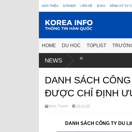
GIỚI THIỆU
SITEMAP
LIÊN HỆ
한국어
ĐĂNG KÝ TƯ V
HOME
DU HỌC
TOPLIST
TRƯỜN
I
Du học sinh Hàn Quốc tại
NEWS
026
16 chương trình nghề
được miễn chứng minh
tài chính, tăng giờ làm thêm 35
giờ/tuần
DANH SÁCH CÔNG 
ĐƯỢC CHỈ ĐỊNH ƯU
New
,
Travel
19:41:00
DANH SÁCH CÔNG TY DU LỊ