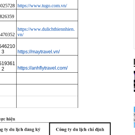
4025728
https://www.tugo.com.vn/
826359
https://www.dulichthiennhien.
5470352
vn/
546210
3
https://maytravel.vn/
519361
https://anhflytravel.com/
2