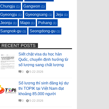
Chungju
Gangwon
(1)
(1)
Gyeongju
Gyeongsang
Jeju
(1)
(1)
(1)
Jeonju
Mapo
Pohang
(1)
(1)
(1)
Sangnok-gu
Seongdong-gu
(1)
(1)
RECENT POSTS
Siết chặt visa du học hàn
Quốc, chuyển định hướng từ
số lượng sang chất lượng
0
5-22-2026
Số lượng thí sinh đăng ký dự
thi TOPIK tại Việt Nam đạt
khoảng 85.000 người
0
5-22-2026