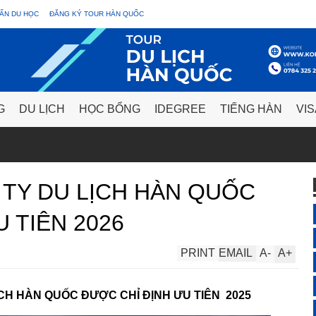
ẤN DU HỌC
ĐĂNG KÝ TOUR HÀN QUỐC
G
DU LỊCH
HỌC BỔNG
IDEGREE
TIẾNG HÀN
VIS
TY DU LỊCH HÀN QUỐC
 TIÊN 2026
PRINT
EMAIL
A
-
A
+
CH HÀN QUỐC ĐƯỢC CHỈ ĐỊNH ƯU TIÊN 2025