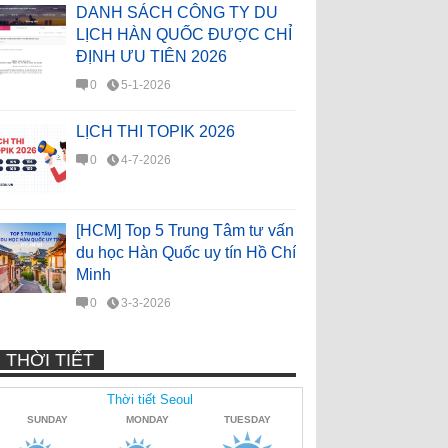
DANH SÁCH CÔNG TY DU
LỊCH HÀN QUỐC ĐƯỢC CHỈ
ĐỊNH ƯU TIÊN 2026
0
5-1-2026
LỊCH THI TOPIK 2026
0
4-7-2026
[HCM] Top 5 Trung Tâm tư vấn
du học Hàn Quốc uy tín Hồ Chí
Minh
0
3-3-2026
THỜI TIẾT