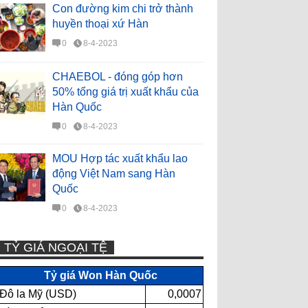
Con đường kim chi trở thành
huyền thoại xứ Hàn
0
8-4-2023
CHAEBOL - đóng góp hơn
50% tổng giá trị xuất khẩu của
Hàn Quốc
0
8-4-2023
MOU Hợp tác xuất khẩu lao
động Việt Nam sang Hàn
Quốc
0
8-4-2023
TỶ GIÁ NGOẠI TỆ
Tỷ giá Won Hàn Quốc
Đô la Mỹ (USD)
0,0007