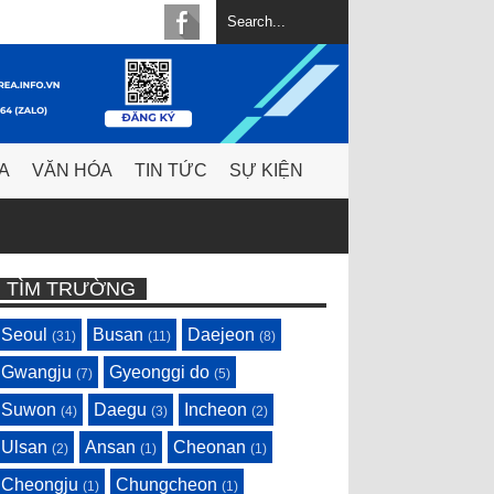
A
VĂN HÓA
TIN TỨC
SỰ KIỆN
TÌM TRƯỜNG
Seoul
Busan
Daejeon
(31)
(11)
(8)
Gwangju
Gyeonggi do
(7)
(5)
Suwon
Daegu
Incheon
(4)
(3)
(2)
Ulsan
Ansan
Cheonan
(2)
(1)
(1)
Cheongju
Chungcheon
(1)
(1)