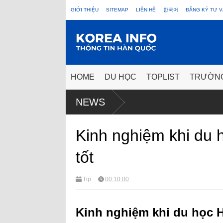
GIỚI THIỆU
SITEMAP
LIÊN HỆ
한국어
ĐĂNG KÝ TƯ V
HOME
DU HỌC
TOPLIST
TRƯỜN
NEWS
Kinh nghiệm khi du 
tốt
Tip
00:10:00
Kinh nghiệm khi du học H