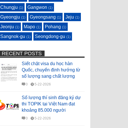
Chungju
Gangwon
(1)
(1)
Gyeongju
Gyeongsang
Jeju
(1)
(1)
(1)
Jeonju
Mapo
Pohang
(1)
(1)
(1)
Sangnok-gu
Seongdong-gu
(1)
(1)
RECENT POSTS
Siết chặt visa du học hàn
Quốc, chuyển định hướng từ
số lượng sang chất lượng
0
5-22-2026
Số lượng thí sinh đăng ký dự
thi TOPIK tại Việt Nam đạt
khoảng 85.000 người
0
5-22-2026