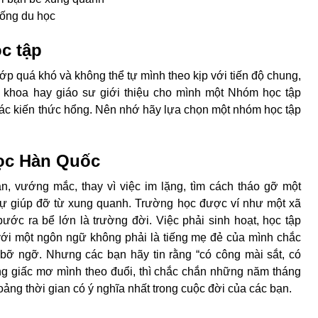
sống du học
c tập
lớp quá khó và không thể tự mình theo kịp với tiến độ chung,
 khoa hay giáo sư giới thiệu cho mình một Nhóm học tập
các kiến thức hổng. Nên nhớ hãy lựa chọn một nhóm học tập
học Hàn Quốc
n, vướng mắc, thay vì việc im lặng, tìm cách tháo gỡ một
sự giúp đỡ từ xung quanh. Trường học được ví như một xã
bước ra bể lớn là trường đời. Việc phải sinh hoạt, học tập
với một ngôn ngữ không phải là tiếng mẹ đẻ của mình chắc
bỡ ngỡ. Nhưng các bạn hãy tin rằng “có công mài sắt, có
ng giấc mơ mình theo đuổi, thì chắc chắn những năm tháng
oảng thời gian có ý nghĩa nhất trong cuộc đời của các bạn.