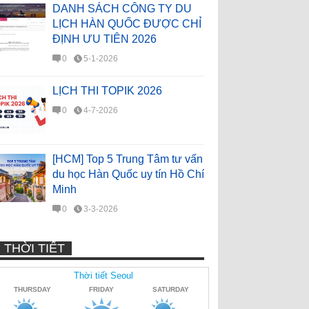
DANH SÁCH CÔNG TY DU
LỊCH HÀN QUỐC ĐƯỢC CHỈ
ĐỊNH ƯU TIÊN 2026
0
5-1-2026
LỊCH THI TOPIK 2026
0
4-7-2026
[HCM] Top 5 Trung Tâm tư vấn
du học Hàn Quốc uy tín Hồ Chí
Minh
0
3-3-2026
THỜI TIẾT