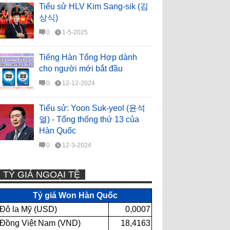
Tiểu sử HLV Kim Sang-sik (김
상식)
0
1-5-2025
Tiếng Hàn Tổng Hợp dành
cho người mới bắt đầu
0
12-12-2024
Tiểu sử: Yoon Suk-yeol (윤석
열) - Tổng thống thứ 13 của
Hàn Quốc
0
12-3-2024
TỶ GIÁ NGOẠI TỆ
Tỷ giá Won Hàn Quốc
Đô la Mỹ (USD)
0,0007
Đồng Việt Nam (VND)
18,4163