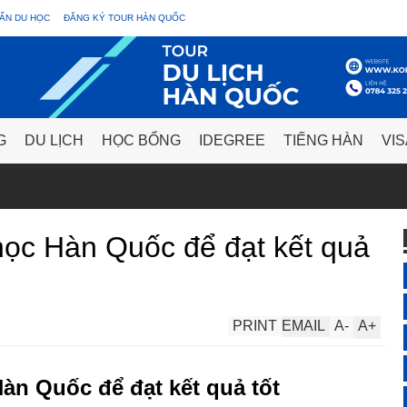
ẤN DU HỌC
ĐĂNG KÝ TOUR HÀN QUỐC
G
DU LỊCH
HỌC BỔNG
IDEGREE
TIẾNG HÀN
VIS
học Hàn Quốc để đạt kết quả
PRINT
EMAIL
A
-
A
+
àn Quốc để đạt kết quả tốt