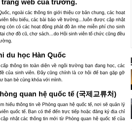
n trang web của trường.
uốc, ngoài các thông tin giới thiệu cơ bản chung, các hoạt
viên tiêu biểu, các bài báo về trường…luôn được cập nhật
ờng còn có các hoạt động phát đồ ăn nhẹ miễn phí cho sinh
á tại chợ đồ cũ, chợ sách…do Hội sinh viên tổ chức cũng đều
rường.
khi du học Hàn Quốc
cấp thông tin toàn diện về ngôi trường bạn đang học, các
đề của sinh viên. Đây cũng chính là cơ hội để bạn gặp gỡ
ư bạn bè cùng khóa với mình.
ề Phòng quan hệ quốc tế (국제교류처)
ìm hiểu thông tin về Phòng quan hệ quốc tế, nơi sẽ quản lý
iên quốc tế. Bạn có thể đến trực tiếp hoặc đăng ký địa chỉ
 cập nhật các thông tin mới từ Phòng quan hệ quốc tế của