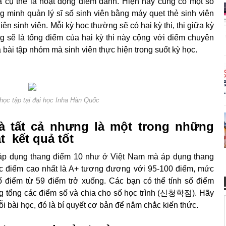
à cụ thể là hoạt động điểm danh. Hiện nay cũng có một số
g minh quản lý sĩ số sinh viên bằng máy quẹt thẻ sinh viên
ện sinh viên. Mỗi kỳ học thường sẽ có hai kỳ thi, thi giữa kỳ
ng sẽ là tổng điểm của hai kỳ thi này cộng với điểm chuyên
 bài tập nhóm mà sinh viên thực hiện trong suốt kỳ học.
học tập tại đại học Inha Hàn Quốc
à tất cả nhưng là một trong những
t kết quả tốt
áp dụng thang điểm 10 như ở Việt Nam mà áp dụng thang
 điểm cao nhất là A+ tương đương với 95-100 điểm, mức
 điểm từ 59 điểm trở xuống. Các bạn có thể tính số điểm
ng tổng các điểm số và chia cho số học trình (신청학점). Hãy
ỗi bài học, đó là bí quyết cơ bản để nắm chắc kiến thức.