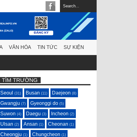
A
VĂN HÓA
TIN TỨC
SỰ KIỆN
TÌM TRƯỜNG
Seoul
Busan
Daejeon
(31)
(11)
(8)
Gwangju
Gyeonggi do
(7)
(5)
Suwon
Daegu
Incheon
(4)
(3)
(2)
Ulsan
Ansan
Cheonan
(2)
(1)
(1)
Cheongju
Chungcheon
(1)
(1)