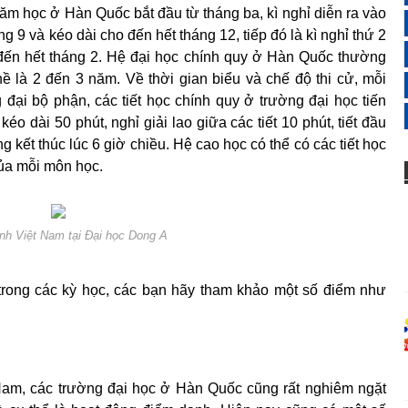
ăm học ở Hàn Quốc bắt đầu từ tháng ba, kì nghỉ diễn ra vào
ng 9 và kéo dài cho đến hết tháng 12, tiếp đó là kì nghỉ thứ 2
 đến hết tháng 2. Hệ đại học chính quy ở Hàn Quốc thường
ề là 2 đến 3 năm. Về thời gian biểu và chế độ thi cử, mỗi
ại bộ phận, các tiết học chính quy ở trường đại học tiến
kéo dài 50 phút, nghỉ giải lao giữa các tiết 10 phút, tiết đầu
ng kết thúc lúc 6 giờ chiều. Hệ cao học có thể có các tiết học
của mỗi môn học.
nh Việt Nam tại Đại học Dong A
 trong các kỳ học, các bạn hãy tham khảo một số điểm như
Nam, các trường đại học ở Hàn Quốc cũng rất nghiêm ngặt