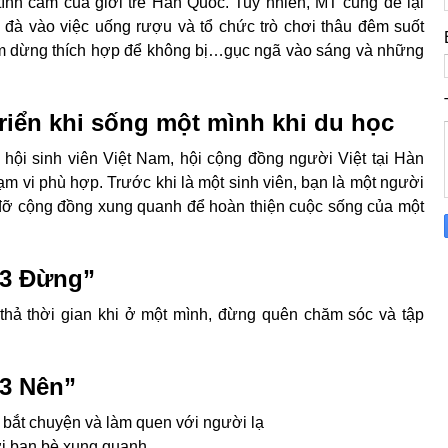
 tình cảm của giới trẻ Hàn Quốc. Tuy nhiên, MT cũng để lại
a đà vào việc uống rượu và tổ chức trò chơi thâu đêm suốt
m dừng thích hợp để không bị…gục ngã vào sáng và những
triển khi sống một mình khi du học
hội sinh viên Việt Nam, hội cộng đồng người Việt tại Hàn
m vi phù hợp. Trước khi là một sinh viên, bạn là một người
 đỡ cộng đồng xung quanh để hoàn thiện cuộc sống của một
“3 Đừng”
hả thời gian khi ở một mình, đừng quên chăm sóc và tập
“3 Nên”
 bắt chuyện và làm quen với người lạ
ới bạn bè xung quanh