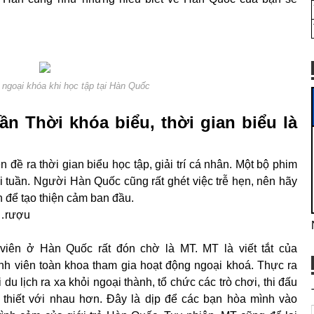
ngoại khóa khi học tập tại Hàn Quốc
n Thời khóa biểu, thời gian biểu là
đề ra thời gian biểu học tập, giải trí cá nhân. Một bộ phim
 tuần. Người Hàn Quốc cũng rất ghét việc trễ hẹn, nên hãy
n để tạo thiện cảm ban đầu.
i…rượu
viên ở Hàn Quốc rất đón chờ là MT. MT là viết tắt của
inh viên toàn khoa tham gia hoạt động ngoại khoá. Thực ra
du lịch ra xa khỏi ngoại thành, tổ chức các trò chơi, thi đấu
 thiết với nhau hơn. Đây là dịp để các bạn hòa mình vào