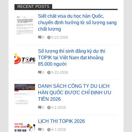
RECENT POSTS
Siết chặt visa du học hàn Quốc,
chuyển định hướng từ số lượng sang
chất lượng
0
5-22-2026
Số lượng thí sinh đăng ký dự thi
TOPIK tại Việt Nam đạt khoảng
85.000 người
0
5-22-2026
DANH SÁCH CÔNG TY DU LỊCH
HÀN QUỐC ĐƯỢC CHỈ ĐỊNH ƯU
TIÊN 2026
0
5-1-2026
LỊCH THI TOPIK 2026
0
4-7-2026