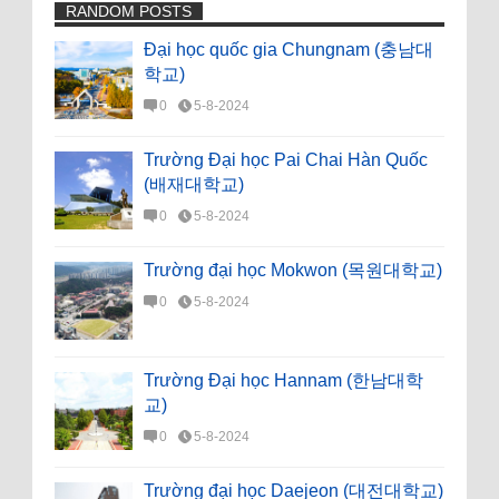
RANDOM POSTS
Đại học quốc gia Chungnam (충남대
학교)
0
5-8-2024
Trường Đại học Pai Chai Hàn Quốc
(배재대학교)
0
5-8-2024
Trường đại học Mokwon (목원대학교)
0
5-8-2024
Trường Đại học Hannam (한남대학
교)
0
5-8-2024
Trường đại học Daejeon (대전대학교)