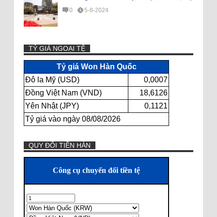
0
5-8-2024
TỶ GIÁ NGOẠI TỆ
Tỷ giá Won Hàn Quốc
Đô la Mỹ (USD)
0,0007
Đồng Việt Nam (VND)
18,6126
Yên Nhật (JPY)
0,1121
Tỷ giá vào ngày 08/08/2026
QUY ĐỔI TIỀN HÀN