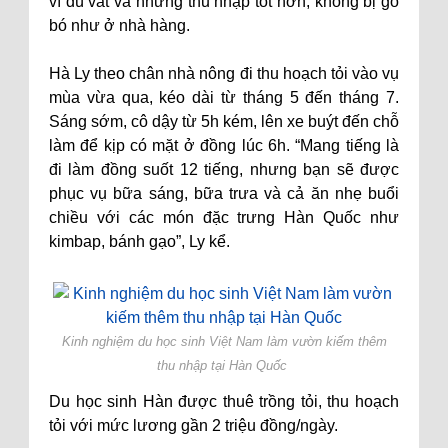
vì dù vất vả nhưng thu nhập tốt hơn, không bị gò
bó như ở nhà hàng.
Hà Ly theo chân nhà nông đi thu hoạch tỏi vào vụ
mùa vừa qua, kéo dài từ tháng 5 đến tháng 7.
Sáng sớm, cô dậy từ 5h kém, lên xe buýt đến chỗ
làm để kịp có mặt ở đồng lúc 6h. “Mang tiếng là
đi làm đồng suốt 12 tiếng, nhưng bạn sẽ được
phục vụ bữa sáng, bữa trưa và cả ăn nhẹ buổi
chiều với các món đặc trưng Hàn Quốc như
kimbap, bánh gạo”, Ly kể.
Kinh nghiệm du học sinh Việt Nam làm vườn kiếm thêm
thu nhập tại Hàn Quốc
Du học sinh Hàn được thuê trồng tỏi, thu hoạch
tỏi với mức lương gần 2 triệu đồng/ngày.