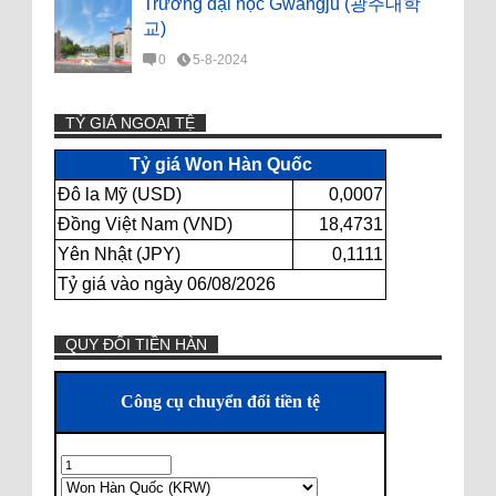
Trường đại học Gwangju (광주대학
교)
0
5-8-2024
TỶ GIÁ NGOẠI TỆ
Tỷ giá Won Hàn Quốc
Đô la Mỹ (USD)
0,0007
Đồng Việt Nam (VND)
18,4731
Yên Nhật (JPY)
0,1111
Tỷ giá vào ngày 06/08/2026
QUY ĐỔI TIỀN HÀN