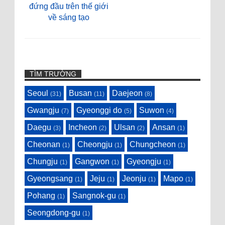
đứng đầu trên thế giới
về sáng tạo
TÌM TRƯỜNG
Seoul
Busan
Daejeon
(31)
(11)
(8)
Gwangju
Gyeonggi do
Suwon
(7)
(5)
(4)
Daegu
Incheon
Ulsan
Ansan
(3)
(2)
(2)
(1)
Cheonan
Cheongju
Chungcheon
(1)
(1)
(1)
Chungju
Gangwon
Gyeongju
(1)
(1)
(1)
Gyeongsang
Jeju
Jeonju
Mapo
(1)
(1)
(1)
(1)
Pohang
Sangnok-gu
(1)
(1)
Seongdong-gu
(1)