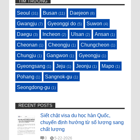
TÌM TRƯỜNG
Seoul
Busan
Daejeon
(31)
(11)
(8)
Gwangju
Gyeonggi do
Suwon
(7)
(5)
(4)
Daegu
Incheon
Ulsan
Ansan
(3)
(2)
(2)
(1)
Cheonan
Cheongju
Chungcheon
(1)
(1)
(1)
Chungju
Gangwon
Gyeongju
(1)
(1)
(1)
Gyeongsang
Jeju
Jeonju
Mapo
(1)
(1)
(1)
(1)
Pohang
Sangnok-gu
(1)
(1)
Seongdong-gu
(1)
RECENT POSTS
Siết chặt visa du học hàn Quốc,
chuyển định hướng từ số lượng sang
chất lượng
0
5-22-2026