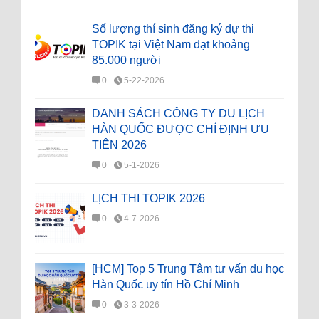
Số lượng thí sinh đăng ký dự thi
TOPIK tại Việt Nam đạt khoảng
85.000 người
0
5-22-2026
DANH SÁCH CÔNG TY DU LỊCH
HÀN QUỐC ĐƯỢC CHỈ ĐỊNH ƯU
TIÊN 2026
0
5-1-2026
LỊCH THI TOPIK 2026
0
4-7-2026
[HCM] Top 5 Trung Tâm tư vấn du học
Hàn Quốc uy tín Hồ Chí Minh
0
3-3-2026