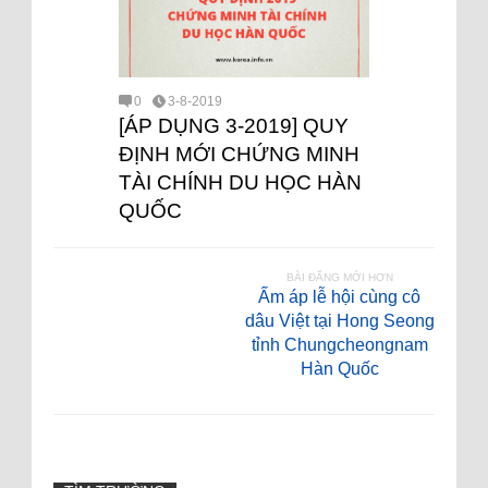
0
3-8-2019
[ÁP DỤNG 3-2019] QUY
ĐỊNH MỚI CHỨNG MINH
TÀI CHÍNH DU HỌC HÀN
QUỐC
BÀI ĐĂNG MỚI HƠN
Ấm áp lễ hội cùng cô
dâu Việt tại Hong Seong
tỉnh Chungcheongnam
Hàn Quốc