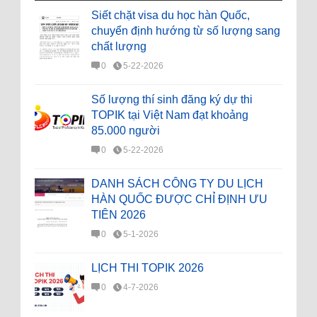
Siết chặt visa du học hàn Quốc,
chuyển định hướng từ số lượng sang
chất lượng
0
5-22-2026
Số lượng thí sinh đăng ký dự thi
TOPIK tại Việt Nam đạt khoảng
85.000 người
0
5-22-2026
DANH SÁCH CÔNG TY DU LỊCH
HÀN QUỐC ĐƯỢC CHỈ ĐỊNH ƯU
TIÊN 2026
0
5-1-2026
LỊCH THI TOPIK 2026
0
4-7-2026