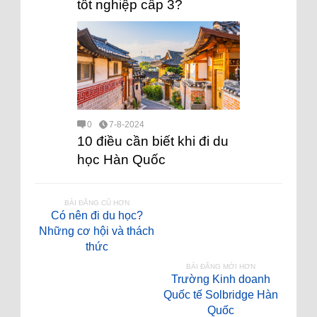
tốt nghiệp cấp 3?
0
7-8-2024
10 điều cần biết khi đi du
học Hàn Quốc
BÀI ĐĂNG CŨ HƠN
Có nên đi du học?
Những cơ hội và thách
thức
BÀI ĐĂNG MỚI HƠN
Trường Kinh doanh
Quốc tế Solbridge Hàn
Quốc