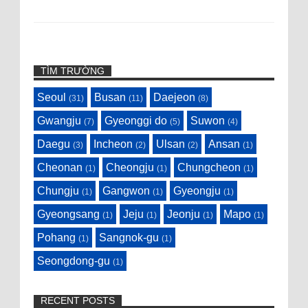
TÌM TRƯỜNG
Seoul
Busan
Daejeon
(31)
(11)
(8)
Gwangju
Gyeonggi do
Suwon
(7)
(5)
(4)
Daegu
Incheon
Ulsan
Ansan
(3)
(2)
(2)
(1)
Cheonan
Cheongju
Chungcheon
(1)
(1)
(1)
Chungju
Gangwon
Gyeongju
(1)
(1)
(1)
Gyeongsang
Jeju
Jeonju
Mapo
(1)
(1)
(1)
(1)
Pohang
Sangnok-gu
(1)
(1)
Seongdong-gu
(1)
RECENT POSTS