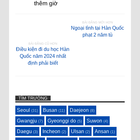
thêm giờ
BÀI ĐĂNG MỚI HƠN
Ngoại tình tại Hàn Quốc
phạt 2 năm tù
BÀI ĐĂNG CŨ HƠN
Điều kiện đi du học Hàn
Quốc năm 2024 nhất
định phải biết
TÌM TRƯỜNG
Seoul
Busan
Daejeon
(31)
(11)
(8)
Gwangju
Gyeonggi do
Suwon
(7)
(5)
(4)
Daegu
Incheon
Ulsan
Ansan
(3)
(2)
(2)
(1)