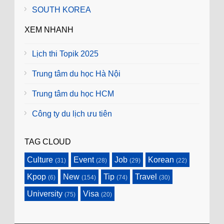
SOUTH KOREA
XEM NHANH
Lịch thi Topik 2025
Trung tâm du học Hà Nội
Trung tâm du học HCM
Công ty du lịch ưu tiên
TAG CLOUD
Culture
Event
Job
Korean
(31)
(28)
(29)
(22)
Kpop
New
Tip
Travel
(6)
(154)
(74)
(30)
University
Visa
(75)
(20)