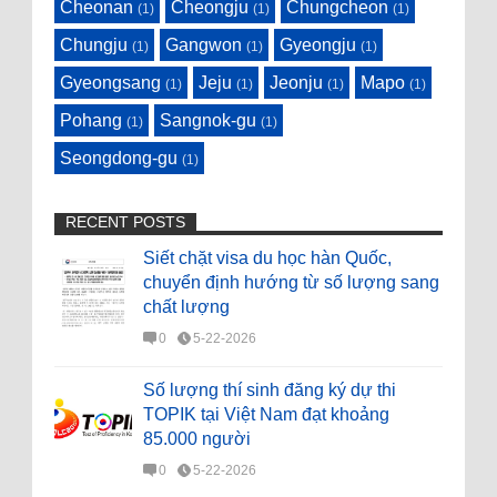
Cheonan
Cheongju
Chungcheon
(1)
(1)
(1)
Chungju
Gangwon
Gyeongju
(1)
(1)
(1)
Gyeongsang
Jeju
Jeonju
Mapo
(1)
(1)
(1)
(1)
Pohang
Sangnok-gu
(1)
(1)
Seongdong-gu
(1)
RECENT POSTS
Siết chặt visa du học hàn Quốc,
chuyển định hướng từ số lượng sang
chất lượng
0
5-22-2026
Số lượng thí sinh đăng ký dự thi
TOPIK tại Việt Nam đạt khoảng
85.000 người
0
5-22-2026