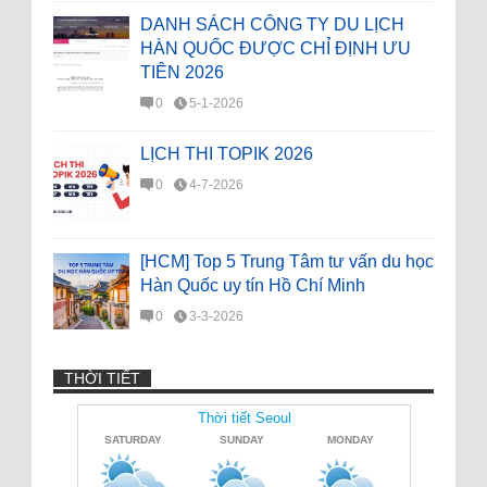
DANH SÁCH CÔNG TY DU LỊCH
HÀN QUỐC ĐƯỢC CHỈ ĐỊNH ƯU
TIÊN 2026
0
5-1-2026
LỊCH THI TOPIK 2026
0
4-7-2026
[HCM] Top 5 Trung Tâm tư vấn du học
Hàn Quốc uy tín Hồ Chí Minh
0
3-3-2026
THỜI TIẾT