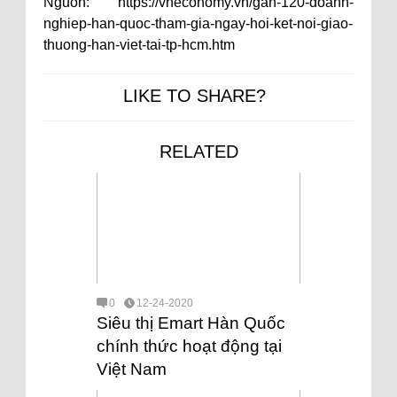
Nguồn:
https://vneconomy.vn/gan-120-doanh-
nghiep-han-quoc-tham-gia-ngay-hoi-ket-noi-giao-
thuong-han-viet-tai-tp-hcm.htm
LIKE TO SHARE?
RELATED
0
12-24-2020
Siêu thị Emart Hàn Quốc
chính thức hoạt động tại
Việt Nam