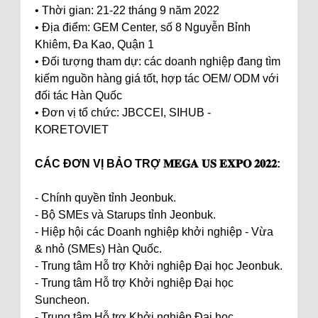
• Thời gian: 21-22 tháng 9 năm 2022
• Địa điểm: GEM Center, số 8 Nguyễn Bỉnh
Khiêm, Đa Kao, Quận 1
• Đối tượng tham dự: các doanh nghiệp đang tìm
kiếm nguồn hàng giá tốt, hợp tác OEM/ ODM với
đối tác Hàn Quốc
• Đơn vị tổ chức: JBCCEI, SIHUB -
KORETOVIET
CÁC ĐƠN VỊ BẢO TRỢ 𝐌𝐄𝐆𝐀 𝐔𝐒 𝐄𝐗𝐏𝐎 𝟐𝟎𝟐𝟐:
- Chính quyền tỉnh Jeonbuk.
- Bộ SMEs và Starups tỉnh Jeonbuk.
- Hiệp hội các Doanh nghiệp khởi nghiệp - Vừa
& nhỏ (SMEs) Hàn Quốc.
- Trung tâm Hỗ trợ Khởi nghiệp Đại học Jeonbuk.
- Trung tâm Hỗ trợ Khởi nghiệp Đại học
Suncheon.
- Trung tâm Hỗ trợ Khởi nghiệp Đại học